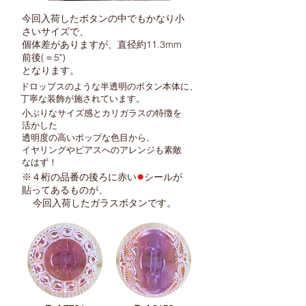
今回入荷したボタンの中でもかなり
小
さいサイズで、
個体差がありますが、直径約11.3mm
前後(＝5")
となります。​
ドロップスのような半透明のボタン本体に、
丁寧な装飾が施されています。
小ぶりなサイズ感とカリガラスの特徴を
活かした
透明度の高いポップな色目から、
イ
ヤリングやピアスへの
アレンジも素敵
なはず！
●
※４桁の品番の後ろに赤い
シールが
貼ってあるものが​、
今回入荷したガラスボタンです。