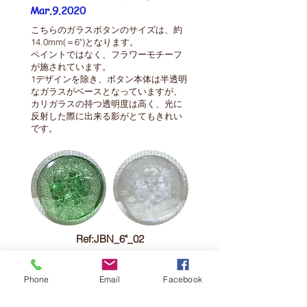
Mar.9
.2020
こちらのガラスボタンのサイズは、約
14.0mm(＝6")となります。​
ペイントではなく、
フラワーモチーフ
が施されています。
​1デザインを除き、ボタン本体は半透明
なガラスがベースとなっていますが、
カリガラスの持つ透明度は
高く、光に
反射した際に出来る影がとてもきれい
です。
Ref:JBN_6"_02
Ref:JBN_6"_04
Phone
Email
Facebook