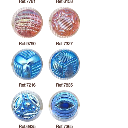
Ref:7781
Ref:6158
Ref:9790
Ref:7327
Ref:7216
Ref:7835
Ref:6835
Ref:7365